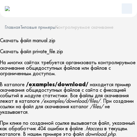
Главная
Типовые примеры
Контролируемое скачивание
Скачать файл
manual.zip
Скачать файл
private_file.zip
На многих сайтах требуется организовать контролируемое
скачивание общедоступных файлов или файлов с
ограниченным доступом.
В каталоге
/examples/download/
находится пример
скачивания общедоступных файлов с сайта с фиксацией
событий в модуле статистики. Все файлы для скачивания
лежат в каталоге
/examples/download/files/
. При создании
ссылки на файл для скачивания каталог
/files/
не
указывается.
При клике по созданной ссылке вызывается файл, указанный
как обработчик 404 ошибки в файле
.htaccess
в текущем
каталоге. В нашем примере это файл
download.php
.