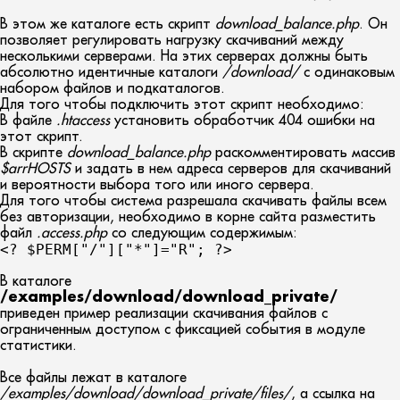
В этом же каталоге есть скрипт
download_balance.php
. Он
позволяет регулировать нагрузку скачиваний между
несколькими серверами. На этих серверах должны быть
абсолютно идентичные каталоги
/download/
с одинаковым
набором файлов и подкаталогов.
Для того чтобы подключить этот скрипт необходимо:
В файле
.htaccess
установить обработчик 404 ошибки на
этот скрипт.
В скрипте
download_balance.php
раскомментировать массив
$arrHOSTS
и задать в нем адреса серверов для скачиваний
и вероятности выбора того или иного сервера.
Для того чтобы система разрешала скачивать файлы всем
без авторизации, необходимо в корне сайта разместить
файл
.access.php
со следующим содержимым:
<? $PERM["/"]["*"]="R"; ?>
В каталоге
/examples/download/download_private/
приведен пример реализации скачивания файлов с
ограниченным доступом с фиксацией события в модуле
статистики.
Все файлы лежат в каталоге
/examples/download/download_private/files/
, а ссылка на