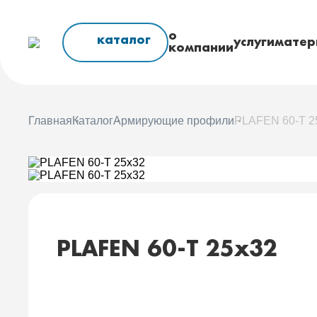
о
каталог
услуги
матер
компании
Главная
Каталог
Армирующие профили
PLAFEN 60-Т 2
PLAFEN 60-Т 25x32