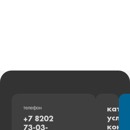
телефон
катал
услуг
+7 8202
конт
73-03-