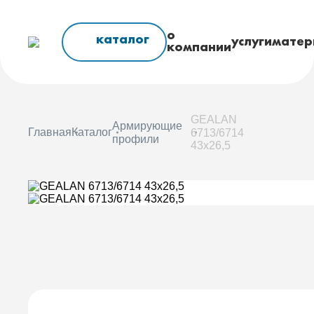
о
каталог
услуги
матер
компании
GEALAN
Армирующие
Главная
Каталог
6713/6714
профили
43x26,5