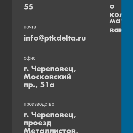
о
55
комп
мате
почта
вакан
info@ptkdelta.ru
офис
г. Череповец,
Московский
пр., 51а
производство
г. Череповец,
проезд
Металлистов,