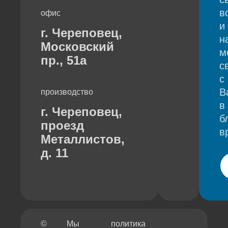
в
офис
и
г. Череповец,
н
Московский
м
пр., 51а
с
с
В
производство
в
г. Череповец,
б
проезд
в
Металлистов,
д. 11
©
Мы
политика