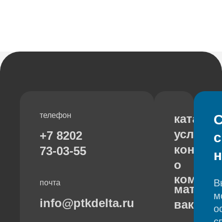
телефон
каталог
С
услуги
+7 8202
с
контак
73-03-55
о
компан
В
почта
матери
м
info@ptkdelta.ru
ваканс
о
с