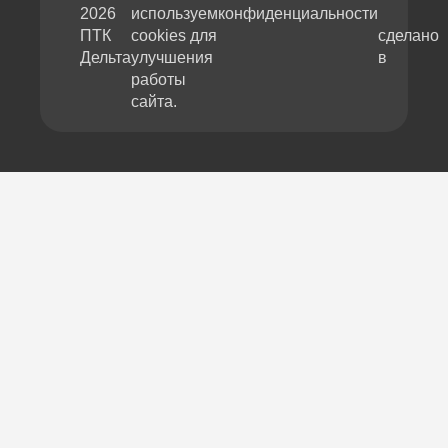
2026
используем
конфиденциальности
ПТК
cookies для
сделано
Дельта
улучшения
в
работы
сайта.