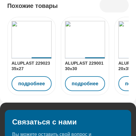
Похожие товары
ALUPLAST 229023
ALUPLAST 229001
ALUPLA
35x27
30x30
20x35
подробнее
подробнее
под
Связаться с нами
Вы можете оставить свой вопрос и